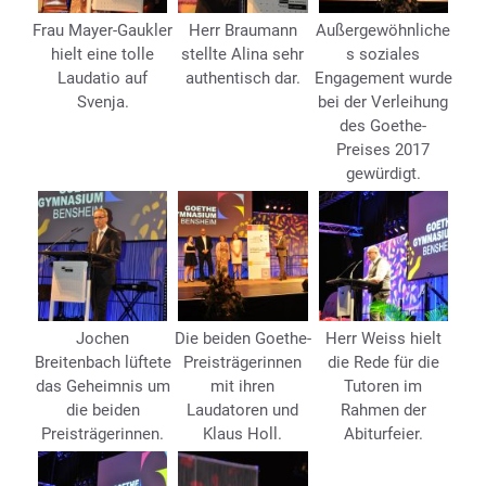
Frau Mayer-Gaukler
Herr Braumann
Außergewöhnliche
hielt eine tolle
stellte Alina sehr
s soziales
Laudatio auf
authentisch dar.
Engagement wurde
Svenja.
bei der Verleihung
des Goethe-
Preises 2017
gewürdigt.
Jochen
Die beiden Goethe-
Herr Weiss hielt
Breitenbach lüftete
Preisträgerinnen
die Rede für die
das Geheimnis um
mit ihren
Tutoren im
die beiden
Laudatoren und
Rahmen der
Preisträgerinnen.
Klaus Holl.
Abiturfeier.