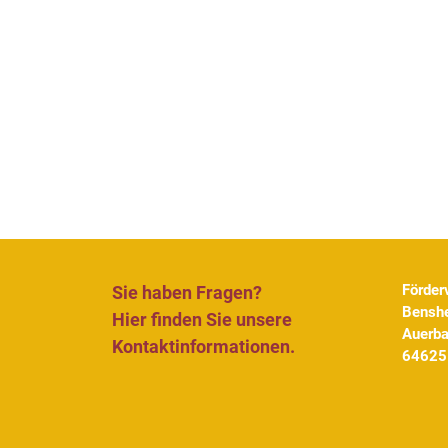
Förder
Sie haben Fragen?
Benshe
Hier finden Sie unsere
Auerb
Kontaktinformationen.
64625