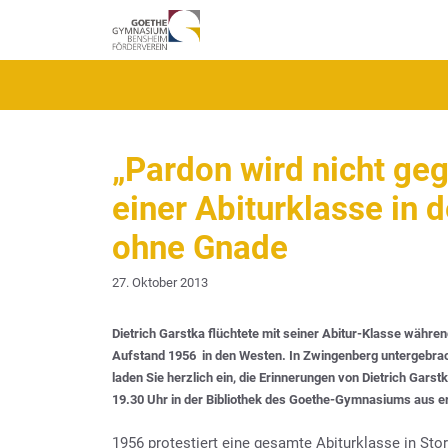
Zum
Inhalt
springen
„Pardon wird nicht ge
einer Abiturklasse in 
ohne Gnade
27. Oktober 2013
Dietrich Garstka flüchtete mit seiner Abitur-Klasse wäh
Aufstand 1956 in den Westen. In Zwingenberg untergebracht
laden Sie herzlich ein, die Erinnerungen von Dietrich Gar
19.30 Uhr
in der Bibliothek des Goethe-Gymnasiums
aus e
1956 protestiert eine gesamte Abiturklasse in S