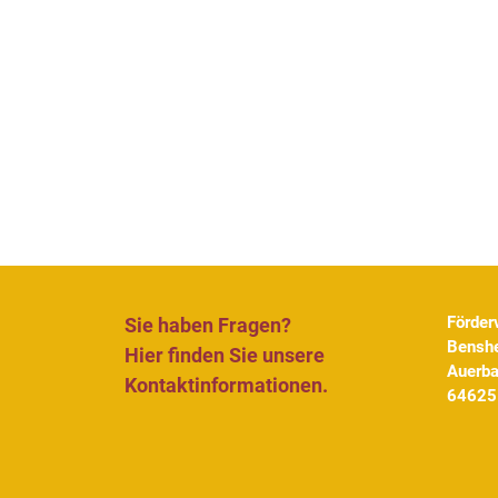
Förder
Sie haben Fragen?
Benshe
Hier finden Sie unsere
Auerb
Kontaktinformationen.
64625