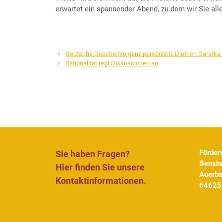
erwartet ein spannender Abend, zu dem wir Sie alle
Deutsche Geschichte ganz persönlich: Dietrich Garstka
Rationalität regt Diskussionen an
Förder
Sie haben Fragen?
Benshe
Hier finden Sie unsere
Auerb
Kontaktinformationen.
64625