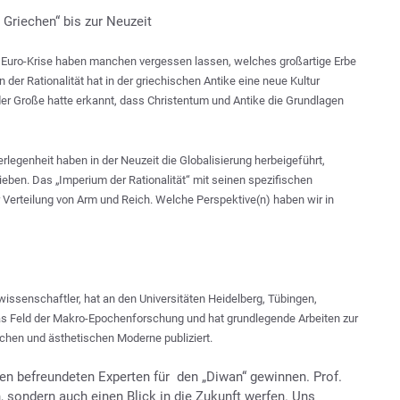
 Griechen“ bis zur Neuzeit
r Euro-Krise haben manchen vergessen lassen, welches großartige Erbe
 der Rationalität hat in der griechischen Antike eine neue Kultur
der Große hatte erkannt, dass Christentum und Antike die Grundlagen
rlegenheit haben in der Neuzeit die Globalisierung herbeigeführt,
rieben. Das „Imperium der Rationalität“ mit seinen spezifischen
r Verteilung von Arm und Reich. Welche Perspektive(n) haben wir in
turwissenschaftler, hat an den Universitäten Heidelberg, Tübingen,
 das Feld der Makro-Epochenforschung und hat grundlegende Arbeiten zur
schen und ästhetischen Moderne publiziert.
ren befreundeten Experten für den „Diwan“ gewinnen. Prof.
n, sondern auch einen Blick in die Zukunft werfen. Uns