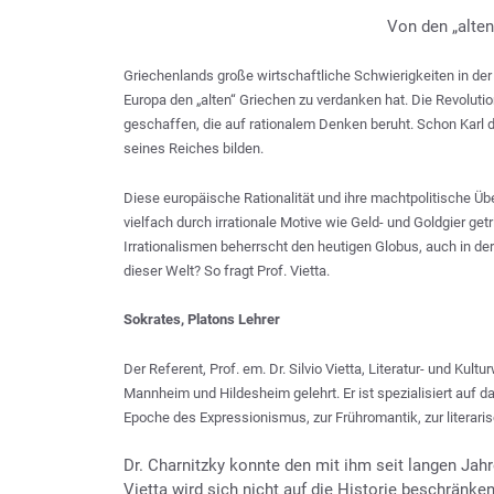
Von den „alten
Griechenlands große wirtschaftliche Schwierigkeiten in de
Europa den „alten“ Griechen zu verdanken hat. Die Revolution
geschaffen, die auf rationalem Denken beruht. Schon Karl 
seines Reiches bilden.
Diese europäische Rationalität und ihre machtpolitische Übe
vielfach durch irrationale Motive wie Geld- und Goldgier get
Irrationalismen beherrscht den heutigen Globus, auch in de
dieser Welt? So fragt Prof. Vietta.
Sokrates, Platons Lehrer
Der Referent, Prof. em. Dr. Silvio Vietta, Literatur- und Kul
Mannheim und Hildesheim gelehrt. Er ist spezialisiert auf
Epoche des Expressionismus, zur Frühromantik, zur literari
Dr. Charnitzky konnte den mit ihm seit langen Jah
Vietta wird sich nicht auf die Historie beschränke