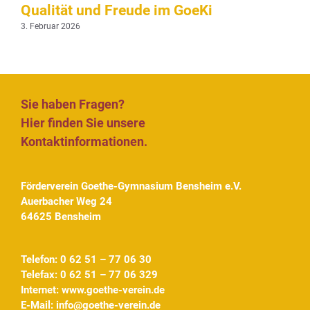
Qualität und Freude im GoeKi
3. Februar 2026
Sie haben Fragen?
Hier finden Sie unsere
Kontaktinformationen.
Förderverein Goethe-Gymnasium Bensheim e.V.
Auerbacher Weg 24
64625 Bensheim
Telefon: 0 62 51 – 77 06 30
Telefax: 0 62 51 – 77 06 329
Internet:
www.goethe-verein.de
E-Mail:
info@goethe-verein.de