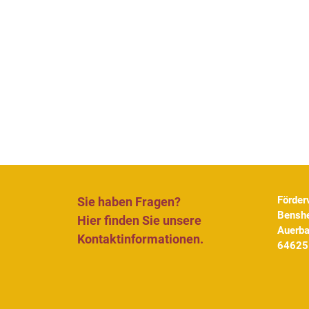
Förder
Sie haben Fragen?
Benshe
Hier finden Sie unsere
Auerb
Kontaktinformationen.
64625