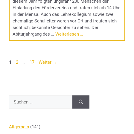
diesem Jahr folgten ungefähr 200 Menschen der
Einladung des Fördervereins und trafen sich ab 14 Uhr
in der Mensa. Auch das Lehrekollegium sowie zwei
ehemalige Schulleiter waren vor Ort und freuten sich
sichtlich, bekannte Gesichter zu sehen. Der
Abiturjahrgang des …
Weiterlesen …
Seite
Seite
Seite
1
2
…
17
Weiter
→
Suchen
nach:
Allgemein
(141)